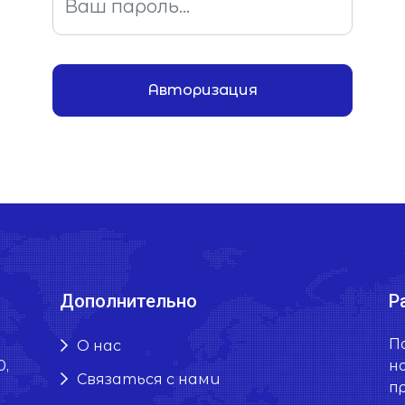
Авторизация
Дополнительно
Р
П
О нас
0,
н
Связаться с нами
п